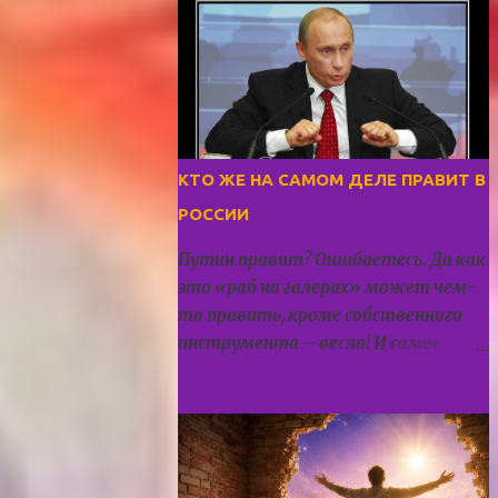
КТО ЖЕ НА САМОМ ДЕЛЕ ПРАВИТ В
РОССИИ
Путин правит? Ошибаетесь. Да как
это «раб на галерах» может чем-
то править, кроме собственного
инструмента – весла! И самое
важное: надо иметь в виду, что раб
на галерах – это ведь не просто
гребец на лодочке, этот гребец
прикован цепью к этой самой
галере. И что ещё более важно: