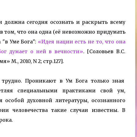
 и должна сегодня осознать и раскрыть всему
 том, что она одна (её невозможно придумать
 "в Уме Бога":
«Идея нации есть не то, что она
Бог думает о ней в вечности»
. [Соловьев
B
.
C
.
я» М., 2010,
N
2; стр.127].
 трудно. Проникают в Ум Бога только зная
етляя специальными практиками свой ум,
 особой духовной литературы, осознанного
рии человечества такие случаи известны. В
рока.