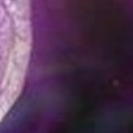
3
октября
3
19
1
сентября
1
18
1
июля
1
28
1
июня
1
08
1
мая
1
02
2
марта
1
24
1
08