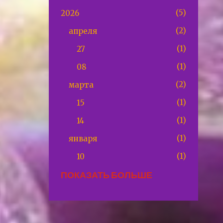
5
2026
2
апреля
1
27
1
08
2
марта
1
15
1
14
1
января
1
10
ПОКАЗАТЬ БОЛЬШЕ
10
2025
1
декабря
1
29