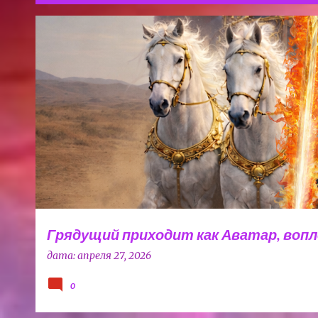
С
ВЛАСТЬ
ДУХОВНАЯ ТРАДИЦИЯ
ЛИДЕР НАЦИИ
ЧЕНЦ
о
о
б
щ
е
н
и
я
Грядущий приходит как Аватар, воп
дата:
апреля 27, 2026
0