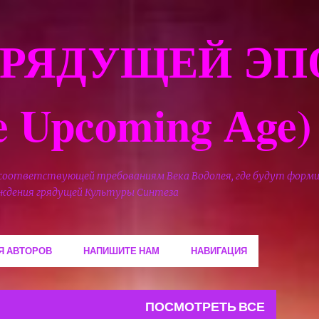
К основному контенту
ГРЯДУЩЕЙ ЭП
he Upcoming Аge)
 соответствующей требованиям Века Водолея, где будут форм
ождения грядущей Культуры Синтеза
Я АВТОРОВ
НАПИШИТЕ НАМ
НАВИГАЦИЯ
ПОСМОТРЕТЬ ВСЕ