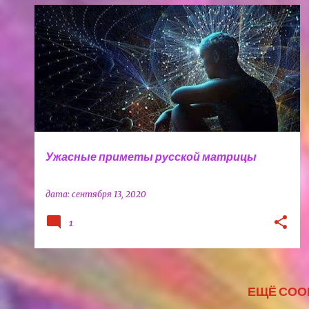
ВЗАИМООТНОШЕНИЯ
ВЛАСТЬ
+
2
Ужасные приметы русской матрицы
дата:
сентября 13, 2020
1
ЕЩЁ СО