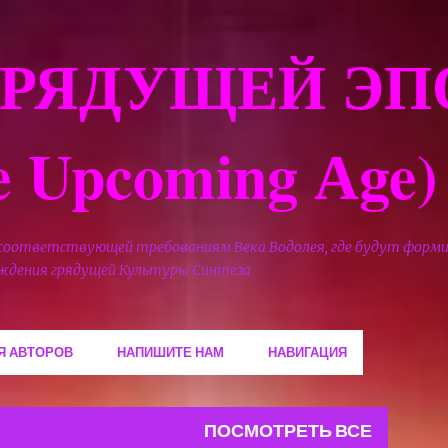
К основному контенту
ГРЯДУЩЕЙ ЭП
he Upcoming Аge)
 соответствующей требованиям Века Водолея, где будут форм
ождения грядущей Культуры Синтеза
Я АВТОРОВ
НАПИШИТЕ НАМ
НАВИГАЦИЯ
ПОСМОТРЕТЬ ВСЕ