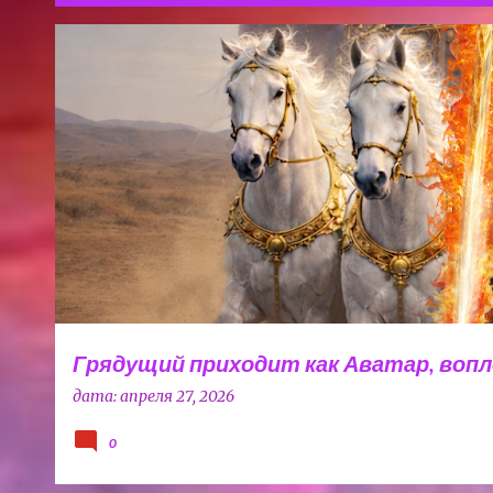
С
ВЛАСТЬ
ДУХОВНАЯ ТРАДИЦИЯ
ЛИДЕР НАЦИИ
ЧЕНЦ
о
о
б
щ
е
н
и
я
Грядущий приходит как Аватар, воп
дата:
апреля 27, 2026
0