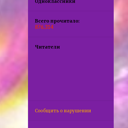
Одноклассники
Всего прочитало:
876,314
Читатели
Сообщить о нарушении