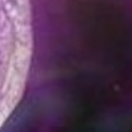
3
октября
3
19
1
сентября
1
18
1
июля
1
28
1
июня
1
08
1
мая
1
02
2
марта
1
24