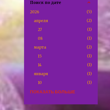
Поиск по дате
5
2026
2
апреля
1
27
1
08
2
марта
1
15
1
14
1
января
1
10
ПОКАЗАТЬ БОЛЬШЕ
10
2025
1
декабря
1
29