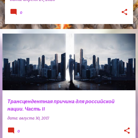
0
Трансцендентная причина для российской
нации. Часть II
дата:
августа 30, 2017
0