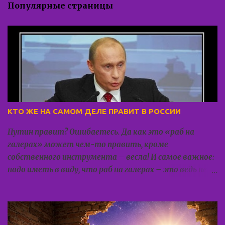
Популярные страницы
КТО ЖЕ НА САМОМ ДЕЛЕ ПРАВИТ В РОССИИ
Путин правит? Ошибаетесь. Да как это «раб на
галерах» может чем-то править, кроме
собственного инструмента – весла! И самое важное:
надо иметь в виду, что раб на галерах – это ведь не
просто гребец на лодочке, этот гребец прикован
цепью к этой самой галере. И что ещё более важно:
гребца понуждают исполнять чужую волю
посредством грубой силы. «Если бы Путину дали