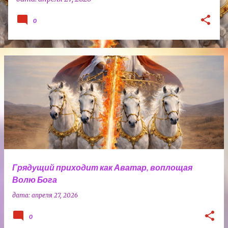
0
Грядущий приходит как Аватар, воплощая
Волю Бога
дата:
апреля 27, 2026
0